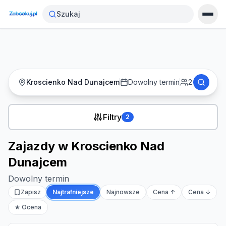
Strona główna
›
Noclegi
›
Szukaj
Zajazdy w Kroscienko Nad Dunajcem
Kroscienko Nad Dunajcem
Dowolny termin
2
Filtry
2
Zajazdy w Kroscienko Nad
Dunajcem
Dowolny termin
Zapisz
Najtrafniejsze
Najnowsze
Cena ↑
Cena ↓
★ Ocena