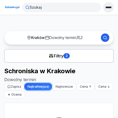
Strona główna
›
Noclegi
›
Schroniska w Krakowie
Szukaj
Kraków
Dowolny termin
2
Filtry
2
Schroniska w Krakowie
Dowolny termin
Zapisz
Najtrafniejsze
Najnowsze
Cena ↑
Cena ↓
★ Ocena