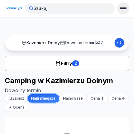
Strona główna
›
Noclegi
›
Camping w Kazimierzu Dolnym
Szukaj
Kazimierz Dolny
Dowolny termin
2
Filtry
2
Camping w Kazimierzu Dolnym
Dowolny termin
Zapisz
Najtrafniejsze
Najnowsze
Cena ↑
Cena ↓
★ Ocena