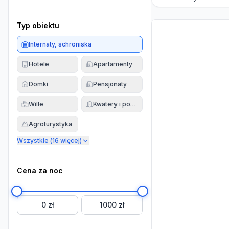
Typ obiektu
Internaty, schroniska
Hotele
Apartamenty
Domki
Pensjonaty
Wille
Kwatery i pokoje
Agroturystyka
Wszystkie (
16
więcej)
Cena za noc
0 zł
1000 zł
–