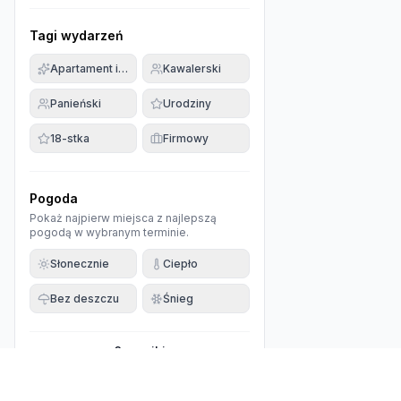
Tagi wydarzeń
Apartament imprezowy
Kawalerski
Panieński
Urodziny
18-stka
Firmowy
Pogoda
Pokaż najpierw miejsca z najlepszą
pogodą w wybranym terminie.
Słonecznie
Ciepło
Bez deszczu
Śnieg
0
wyniki