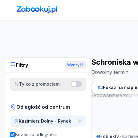
Strona główna
›
Noclegi
›
Schroniska w Kazimierzu Dolnym
Schroniska 
Filtry
Wyczyść
Dowolny termin
Tylko z promocjami
Pokaż na mapie
ŁADOWANIE MAPY…
Odległość od centrum
Kazimierz Dolny - Rynek
Bez limitu odległości
0
obiekty
·
Kazimie