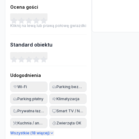
Ocena gości
Kliknij na lewą lub prawą połowę gwiazdki
Standard obiektu
Udogodnienia
Wi-Fi
Parking bezpłatny
Parking płatny
Klimatyzacja
Prywatna łazienka
Smart TV / Netflix
Kuchnia / aneks
Zwierzęta OK
Wszystkie (
18
więcej)