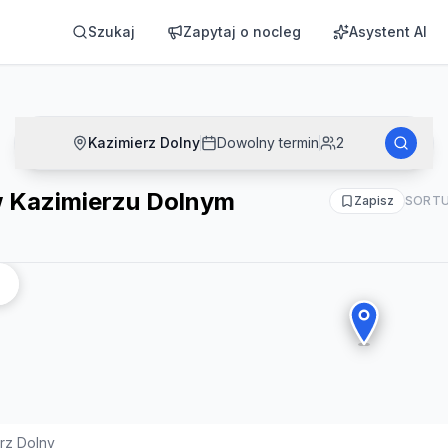
Szukaj
Zapytaj o nocleg
Asystent AI
Kazimierz Dolny
Dowolny termin
2
w Kazimierzu Dolnym
Zapisz
SORTU
rz Dolny