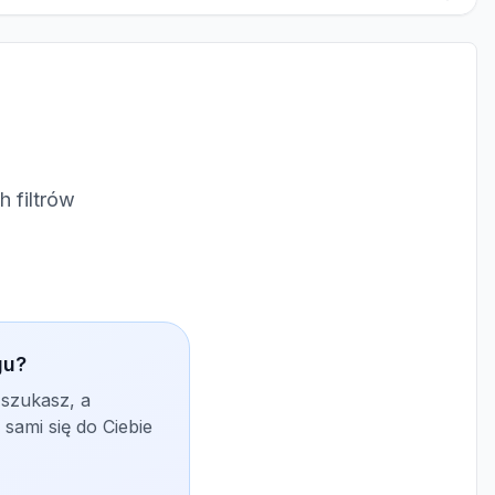
 filtrów
gu?
 szukasz, a
sami się do Ciebie