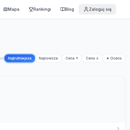
Mapa
Rankingi
Blog
Zaloguj się
J:
Najtrafniejsze
Najnowsze
Cena ↑
Cena ↓
★ Ocena