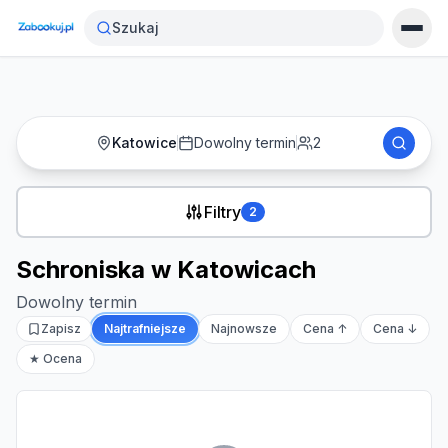
Strona główna
›
Noclegi
›
Schroniska w Katowicach
Szukaj
Katowice
Dowolny termin
2
Filtry
2
Schroniska w Katowicach
Dowolny termin
Zapisz
Najtrafniejsze
Najnowsze
Cena ↑
Cena ↓
★ Ocena