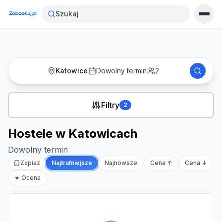
Strona główna
›
Noclegi
›
Hostele w Katowicach
Szukaj
Katowice
Dowolny termin
2
Filtry
2
Hostele w Katowicach
Dowolny termin
Zapisz
Najtrafniejsze
Najnowsze
Cena ↑
Cena ↓
★ Ocena