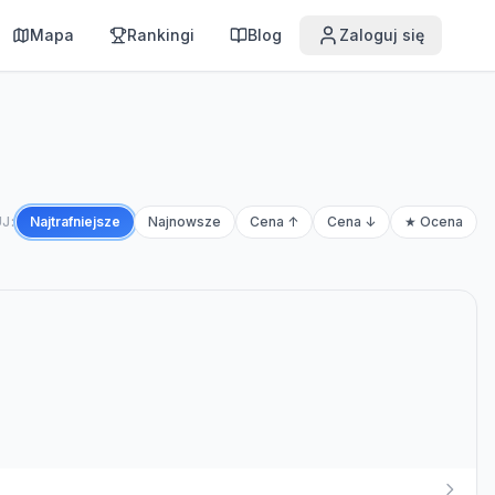
Mapa
Rankingi
Blog
Zaloguj się
J:
Najtrafniejsze
Najnowsze
Cena ↑
Cena ↓
★ Ocena