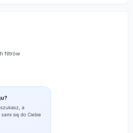
 filtrów
gu?
 szukasz, a
sami się do Ciebie