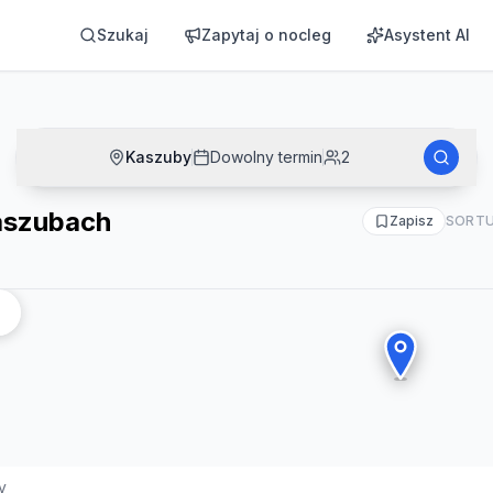
Szukaj
Zapytaj o nocleg
Asystent AI
Kaszuby
Dowolny termin
2
aszubach
Zapisz
SORTU
y