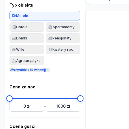
Typ obiektu
Motele
Hotele
Apartamenty
Domki
Pensjonaty
Wille
Kwatery i pokoje
Agroturystyka
Wszystkie (
16
więcej)
Cena za noc
0 zł
1000 zł
–
Ocena gości