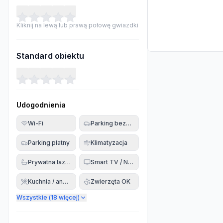
Kliknij na lewą lub prawą połowę gwiazdki
Standard obiektu
Udogodnienia
Wi-Fi
Parking bezpłatny
Parking płatny
Klimatyzacja
Prywatna łazienka
Smart TV / Netflix
Kuchnia / aneks
Zwierzęta OK
Wszystkie (
18
więcej)