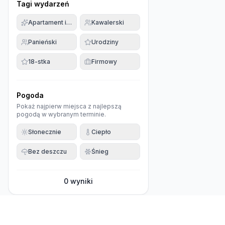
Tagi wydarzeń
Apartament imprezowy
Kawalerski
Panieński
Urodziny
18-stka
Firmowy
Pogoda
Pokaż najpierw miejsca z najlepszą
pogodą w wybranym terminie.
Słonecznie
Ciepło
Bez deszczu
Śnieg
0
wyniki