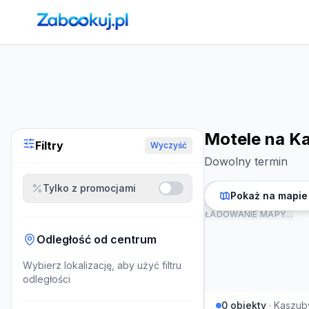
Strona główna
›
Noclegi
›
Motele na Kaszubach
Motele na K
Filtry
Wyczyść
Dowolny termin
Tylko z promocjami
Pokaż na mapie
ŁADOWANIE MAPY…
Odległość od centrum
Wybierz lokalizację, aby użyć filtru
odległości
0
obiekty
·
Kaszub