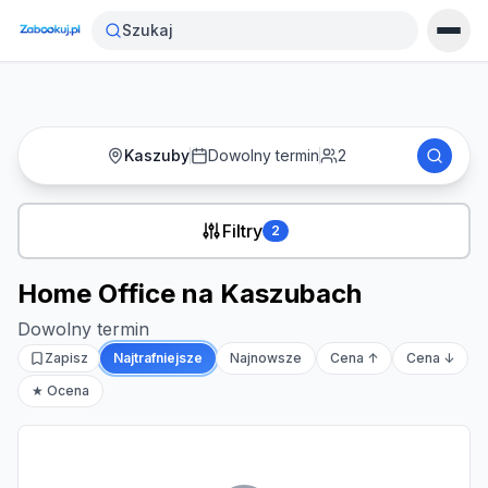
Strona główna
›
Noclegi
›
Home Office na Kaszubach
Szukaj
Kaszuby
Dowolny termin
2
Filtry
2
Home Office na Kaszubach
Dowolny termin
Zapisz
Najtrafniejsze
Najnowsze
Cena ↑
Cena ↓
★ Ocena