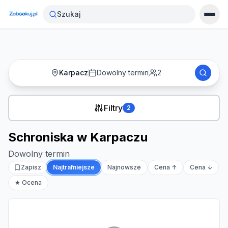
Strona główna
›
Noclegi
›
Schroniska w Karpaczu
Szukaj
Karpacz
Dowolny termin
2
Filtry
2
Schroniska w Karpaczu
Dowolny termin
Zapisz
Najtrafniejsze
Najnowsze
Cena ↑
Cena ↓
★ Ocena