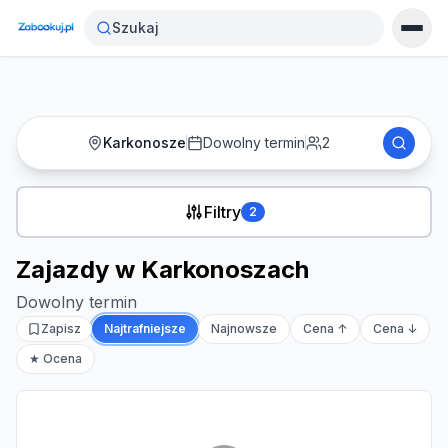
Strona główna
›
Noclegi
›
Zajazdy w Karkonoszach
Szukaj
Karkonosze
Dowolny termin
2
Filtry
2
Zajazdy w Karkonoszach
Dowolny termin
Zapisz
Najtrafniejsze
Najnowsze
Cena ↑
Cena ↓
★ Ocena