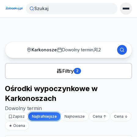
Strona główna
›
Noclegi
›
Szukaj
Ośrodki wypoczynkowe w Karkonoszach
Karkonosze
Dowolny termin
2
Filtry
2
Ośrodki wypoczynkowe w
Karkonoszach
Dowolny termin
Zapisz
Najtrafniejsze
Najnowsze
Cena ↑
Cena ↓
★ Ocena