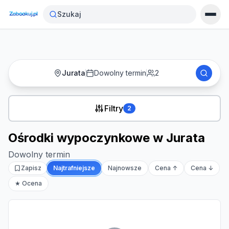
Strona główna
›
Noclegi
›
Ośrodki wypoczynkowe w Jurata
Szukaj
Jurata
Dowolny termin
2
Filtry
2
Ośrodki wypoczynkowe w Jurata
Dowolny termin
Zapisz
Najtrafniejsze
Najnowsze
Cena ↑
Cena ↓
★ Ocena