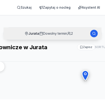
Szukaj
Zapytaj o nocleg
Asystent AI
Jurata
Dowolny termin
2
ownicze w Jurata
Zapisz
SORTU