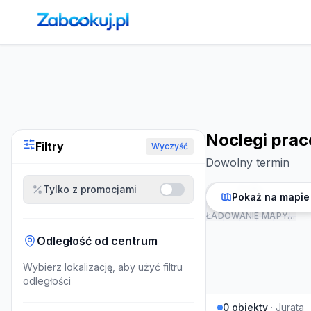
Strona główna
›
Noclegi
›
Noclegi pracownicze w Jurata
Noclegi prac
Filtry
Wyczyść
Dowolny termin
Tylko z promocjami
Pokaż na mapie
ŁADOWANIE MAPY…
Odległość od centrum
Wybierz lokalizację, aby użyć filtru
odległości
0
obiekty
·
Jurata