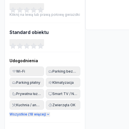
Kliknij na lewą lub prawą połowę gwiazdki
Standard obiektu
Udogodnienia
Wi-Fi
Parking bezpłatny
Parking płatny
Klimatyzacja
Prywatna łazienka
Smart TV / Netflix
Kuchnia / aneks
Zwierzęta OK
Wszystkie (
18
więcej)