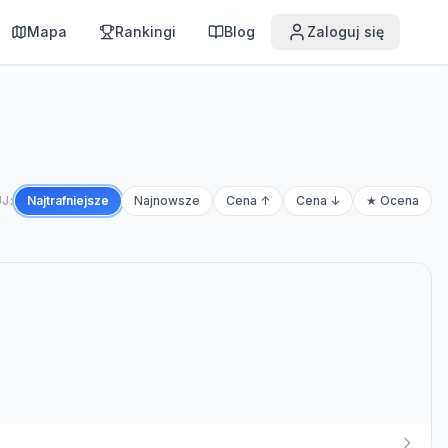
Mapa
Rankingi
Blog
Zaloguj się
J:
Najtrafniejsze
Najnowsze
Cena ↑
Cena ↓
★ Ocena