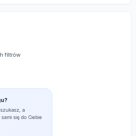
 filtrów
gu?
 szukasz, a
sami się do Ciebie