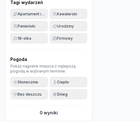
Tagi wydarzeń
Apartament imprezowy
Kawalerski
Panieński
Urodziny
18-stka
Firmowy
Pogoda
Pokaż najpierw miejsca z najlepszą
pogodą w wybranym terminie.
Słonecznie
Ciepło
Bez deszczu
Śnieg
0
wyniki