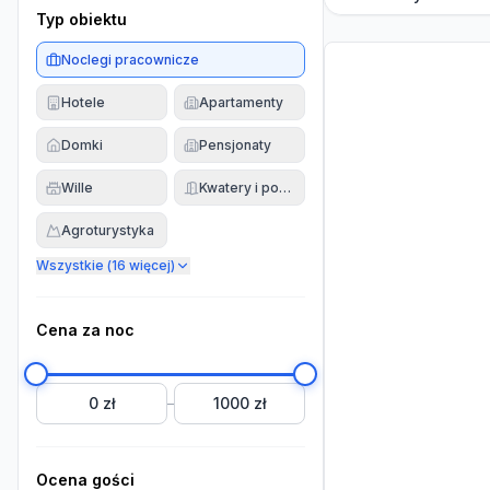
Typ obiektu
Noclegi pracownicze
Hotele
Apartamenty
Domki
Pensjonaty
Wille
Kwatery i pokoje
Agroturystyka
Wszystkie (
16
więcej)
Cena za noc
0 zł
1000 zł
–
Ocena gości