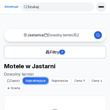
Strona główna
›
Noclegi
›
Motele w Jastarni
Szukaj
Jastarnia
Dowolny termin
2
Filtry
2
Motele w Jastarni
Dowolny termin
Zapisz
Najtrafniejsze
Najnowsze
Cena ↑
Cena ↓
★ Ocena