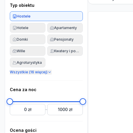
Typ obiektu
Hostele
Hotele
Apartamenty
Domki
Pensjonaty
Wille
Kwatery i pokoje
Agroturystyka
Wszystkie (
16
więcej)
Cena za noc
0 zł
1000 zł
–
Ocena gości