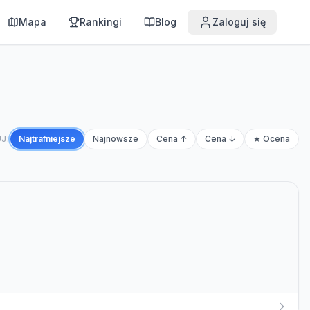
Mapa
Rankingi
Blog
Zaloguj się
J:
Najtrafniejsze
Najnowsze
Cena ↑
Cena ↓
★ Ocena