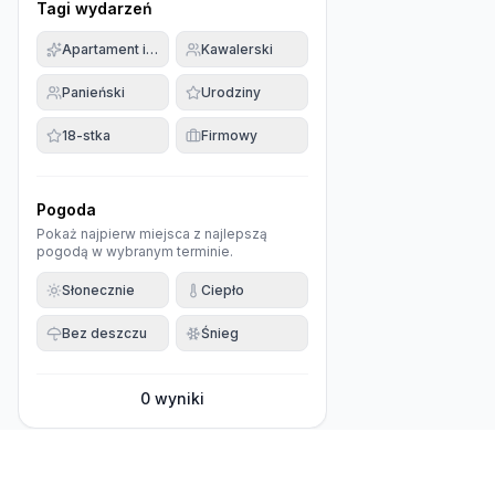
Tagi wydarzeń
Apartament imprezowy
Kawalerski
Panieński
Urodziny
18-stka
Firmowy
Pogoda
Pokaż najpierw miejsca z najlepszą
pogodą w wybranym terminie.
Słonecznie
Ciepło
Bez deszczu
Śnieg
0
wyniki