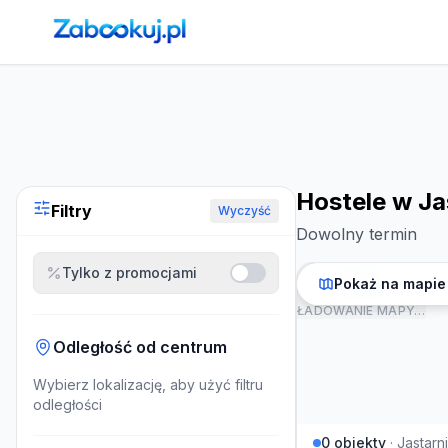
Strona główna
›
Noclegi
›
Hostele w Jastarni
Hostele w Ja
Filtry
Wyczyść
Dowolny termin
Tylko z promocjami
Pokaż na mapie
ŁADOWANIE MAPY…
Odległość od centrum
Wybierz lokalizację, aby użyć filtru
odległości
0
obiekty
·
Jastarn