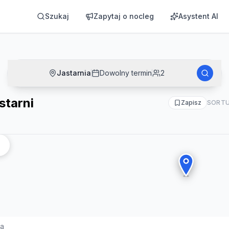
Szukaj
Zapytaj o nocleg
Asystent AI
Jastarnia
Dowolny termin
2
starni
Zapisz
SORTU
ia