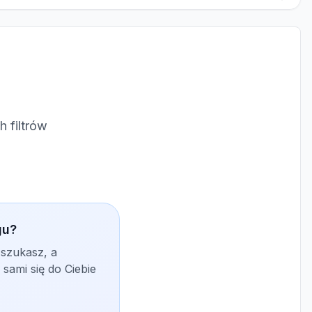
 filtrów
gu?
 szukasz, a
sami się do Ciebie