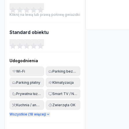
Kliknij na lewą lub prawą połowę gwiazdki
Standard obiektu
Udogodnienia
Wi-Fi
Parking bezpłatny
Parking płatny
Klimatyzacja
Prywatna łazienka
Smart TV / Netflix
Kuchnia / aneks
Zwierzęta OK
Wszystkie (
18
więcej)