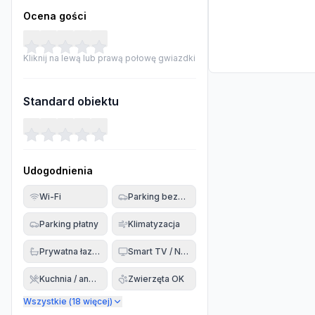
Ocena gości
Kliknij na lewą lub prawą połowę gwiazdki
Standard obiektu
Udogodnienia
Wi-Fi
Parking bezpłatny
Parking płatny
Klimatyzacja
Prywatna łazienka
Smart TV / Netflix
Kuchnia / aneks
Zwierzęta OK
Wszystkie (
18
więcej)