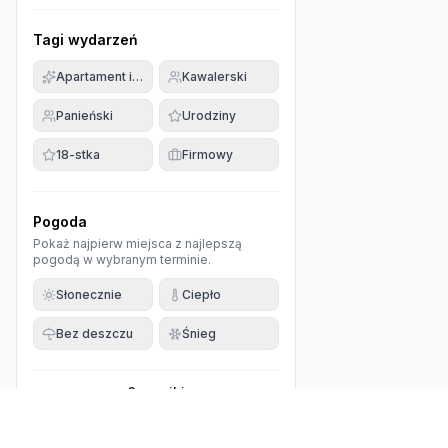
Tagi wydarzeń
Apartament imprezowy
Kawalerski
Panieński
Urodziny
18-stka
Firmowy
Pogoda
Pokaż najpierw miejsca z najlepszą
pogodą w wybranym terminie.
Słonecznie
Ciepło
Bez deszczu
Śnieg
0
wyniki