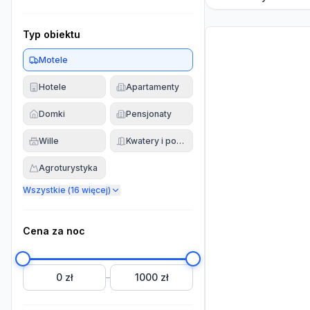
Typ obiektu
Motele
Hotele
Apartamenty
Domki
Pensjonaty
Wille
Kwatery i pokoje
Agroturystyka
Wszystkie (
16
więcej)
Cena za noc
0 zł
1000 zł
–