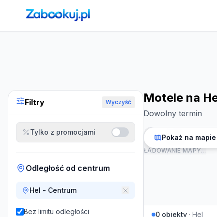
Strona główna
›
Noclegi
›
Motele na Helu
Motele na He
Filtry
Wyczyść
Dowolny termin
Tylko z promocjami
Pokaż na mapie
ŁADOWANIE MAPY…
Odległość od centrum
Hel - Centrum
Bez limitu odległości
0
obiekty
·
Hel