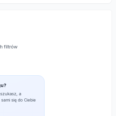
 filtrów
gu?
 szukasz, a
sami się do Ciebie