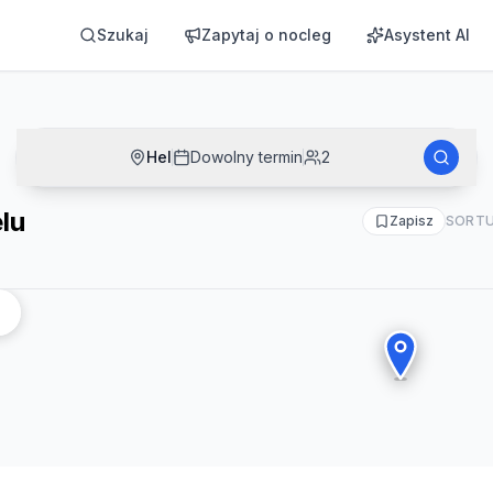
Szukaj
Zapytaj o nocleg
Asystent AI
Hel
Dowolny termin
2
lu
Zapisz
SORTU