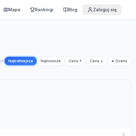
Mapa
Rankingi
Blog
Zaloguj się
J:
Najtrafniejsze
Najnowsze
Cena ↑
Cena ↓
★ Ocena