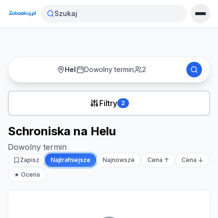
Strona główna
›
Noclegi
›
Schroniska na Helu
Szukaj
Hel
Dowolny termin
2
Filtry
2
Schroniska na Helu
Dowolny termin
Zapisz
Najtrafniejsze
Najnowsze
Cena ↑
Cena ↓
★ Ocena