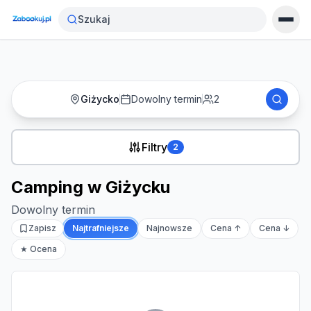
Strona główna
›
Noclegi
›
Camping w Giżycku
Szukaj
Giżycko
Dowolny termin
2
Filtry
2
Camping w Giżycku
Dowolny termin
Zapisz
Najtrafniejsze
Najnowsze
Cena ↑
Cena ↓
★ Ocena