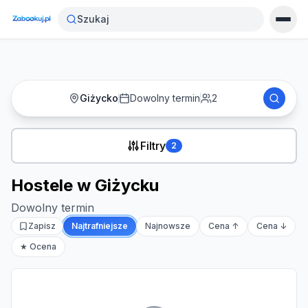
Strona główna
›
Noclegi
›
Hostele w Giżycku
Szukaj
Giżycko
Dowolny termin
2
Filtry
2
Hostele w Giżycku
Dowolny termin
Zapisz
Najtrafniejsze
Najnowsze
Cena ↑
Cena ↓
★ Ocena