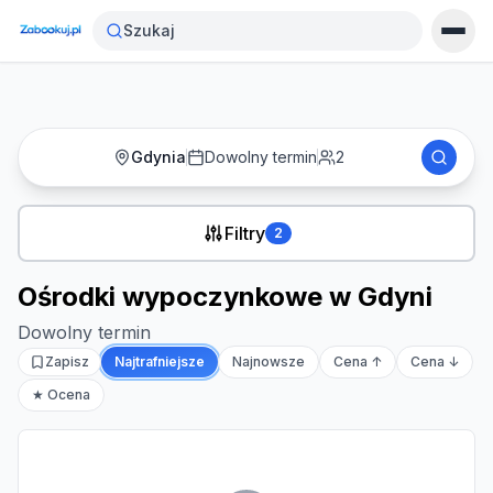
Strona główna
›
Noclegi
›
Ośrodki wypoczynkowe w Gdyni
Szukaj
Gdynia
Dowolny termin
2
Filtry
2
Ośrodki wypoczynkowe w Gdyni
Dowolny termin
Zapisz
Najtrafniejsze
Najnowsze
Cena ↑
Cena ↓
★ Ocena