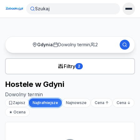
Strona główna
›
Noclegi
›
Hostele w Gdyni
Szukaj
Gdynia
Dowolny termin
2
Filtry
2
Hostele w Gdyni
Dowolny termin
Zapisz
Najtrafniejsze
Najnowsze
Cena ↑
Cena ↓
★ Ocena