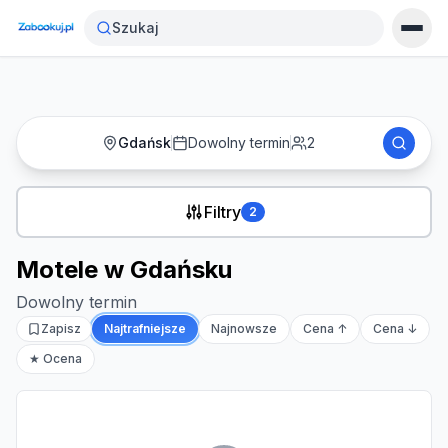
Strona główna
›
Noclegi
›
Motele w Gdańsku
Szukaj
Gdańsk
Dowolny termin
2
Filtry
2
Motele w Gdańsku
Dowolny termin
Zapisz
Najtrafniejsze
Najnowsze
Cena ↑
Cena ↓
★ Ocena