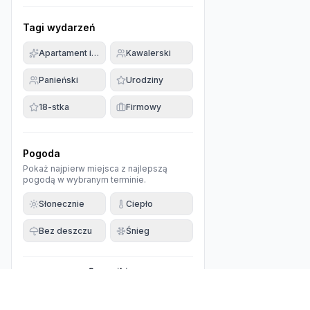
Tagi wydarzeń
Apartament imprezowy
Kawalerski
Panieński
Urodziny
18-stka
Firmowy
Pogoda
Pokaż najpierw miejsca z najlepszą
pogodą w wybranym terminie.
Słonecznie
Ciepło
Bez deszczu
Śnieg
0
wyniki