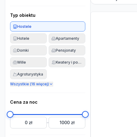
Typ obiektu
Hostele
Hotele
Apartamenty
Domki
Pensjonaty
Wille
Kwatery i pokoje
Agroturystyka
Wszystkie (
16
więcej)
Cena za noc
0 zł
1000 zł
–