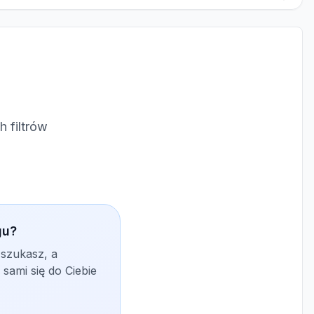
 filtrów
gu?
 szukasz, a
sami się do Ciebie