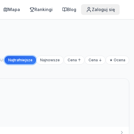
Mapa
Rankingi
Blog
Zaloguj się
J:
Najtrafniejsze
Najnowsze
Cena ↑
Cena ↓
★ Ocena