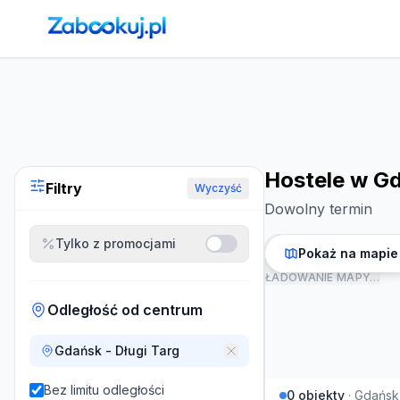
Strona główna
›
Noclegi
›
Hostele w Gdańsku
Hostele w G
Filtry
Wyczyść
Dowolny termin
Tylko z promocjami
Pokaż na mapie
ŁADOWANIE MAPY…
Odległość od centrum
Gdańsk - Długi Targ
Bez limitu odległości
0
obiekty
·
Gdańsk