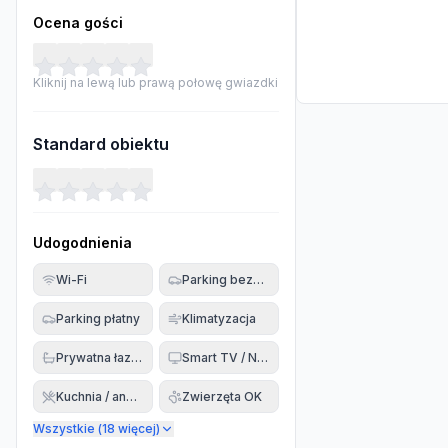
Ocena gości
Kliknij na lewą lub prawą połowę gwiazdki
Standard obiektu
Udogodnienia
Wi-Fi
Parking bezpłatny
Parking płatny
Klimatyzacja
Prywatna łazienka
Smart TV / Netflix
Kuchnia / aneks
Zwierzęta OK
Wszystkie (
18
więcej)