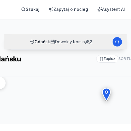
Szukaj
Zapytaj o nocleg
Asystent AI
Gdańsk
Dowolny termin
2
dańsku
Zapisz
SORTU