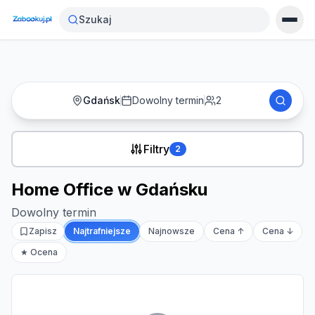
Strona główna
›
Noclegi
›
Home Office w Gdańsku
Szukaj
Gdańsk
Dowolny termin
2
Filtry
2
Home Office w Gdańsku
Dowolny termin
Zapisz
Najtrafniejsze
Najnowsze
Cena ↑
Cena ↓
★ Ocena