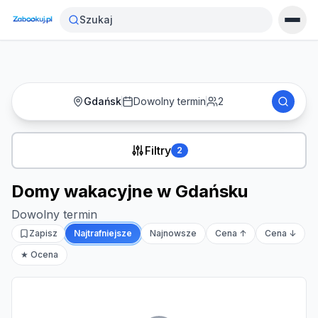
Strona główna
›
Noclegi
›
Domy wakacyjne w Gdańsku
Szukaj
Gdańsk
Dowolny termin
2
Filtry
2
Domy wakacyjne w Gdańsku
Dowolny termin
Zapisz
Najtrafniejsze
Najnowsze
Cena ↑
Cena ↓
★ Ocena