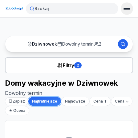
Strona główna
›
Noclegi
›
Domy wakacyjne w Dziwnowek
Szukaj
Dziwnowek
Dowolny termin
2
Filtry
2
Domy wakacyjne w Dziwnowek
Dowolny termin
Zapisz
Najtrafniejsze
Najnowsze
Cena ↑
Cena ↓
★ Ocena