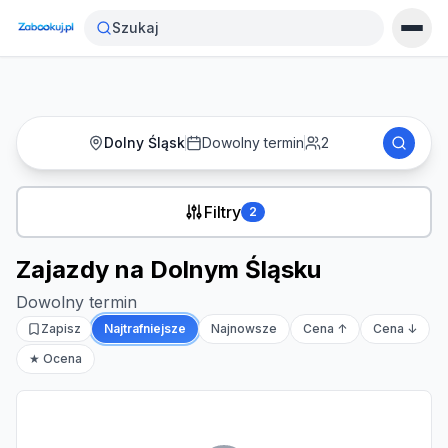
Strona główna
›
Noclegi
›
Zajazdy na Dolnym Śląsku
Szukaj
Dolny Śląsk
Dowolny termin
2
Filtry
2
Zajazdy na Dolnym Śląsku
Dowolny termin
Zapisz
Najtrafniejsze
Najnowsze
Cena ↑
Cena ↓
★ Ocena