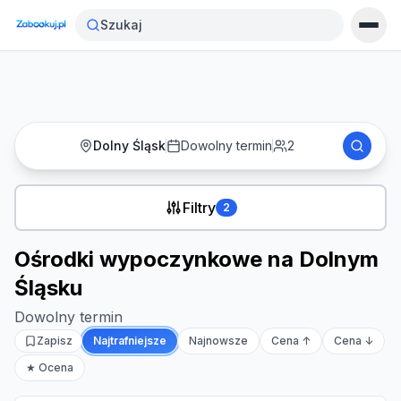
Strona główna
›
Noclegi
›
Szukaj
Ośrodki wypoczynkowe na Dolnym Śląsku
Dolny Śląsk
Dowolny termin
2
Filtry
2
Ośrodki wypoczynkowe na Dolnym
Śląsku
Dowolny termin
Zapisz
Najtrafniejsze
Najnowsze
Cena ↑
Cena ↓
★ Ocena