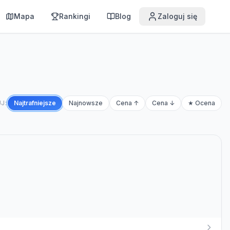
Mapa
Rankingi
Blog
Zaloguj się
J:
Najtrafniejsze
Najnowsze
Cena ↑
Cena ↓
★ Ocena