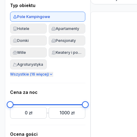
Typ obiektu
Pole Kampingowe
Hotele
Apartamenty
Domki
Pensjonaty
Wille
Kwatery i pokoje
Agroturystyka
Wszystkie (
16
więcej)
Cena za noc
0 zł
1000 zł
–
Ocena gości