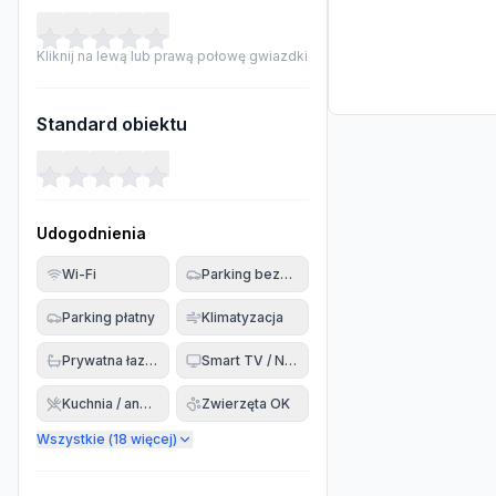
Kliknij na lewą lub prawą połowę gwiazdki
Standard obiektu
Udogodnienia
Wi-Fi
Parking bezpłatny
Parking płatny
Klimatyzacja
Prywatna łazienka
Smart TV / Netflix
Kuchnia / aneks
Zwierzęta OK
Wszystkie (
18
więcej)