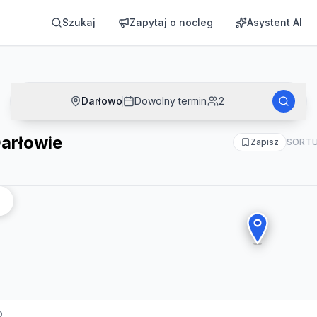
Szukaj
Zapytaj o nocleg
Asystent AI
Darłowo
Dowolny termin
2
arłowie
Zapisz
SORTU
o