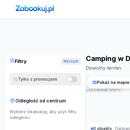
Strona główna
›
Noclegi
›
Camping w Darłowie
Camping w D
Filtry
Wyczyść
Dowolny termin
Tylko z promocjami
Pokaż na mapie
ŁADOWANIE MAPY…
Odległość od centrum
Wybierz lokalizację, aby użyć filtru
odległości
0
obiekty
·
Darłow