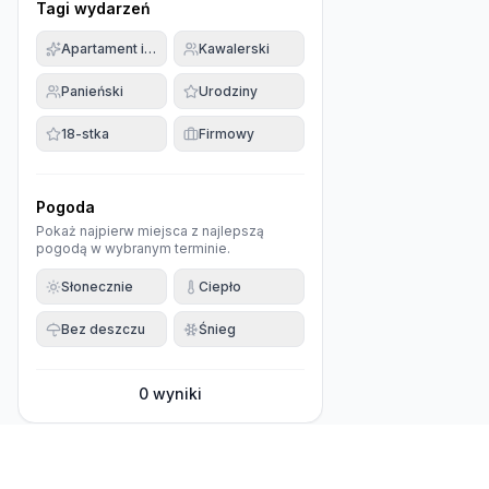
Tagi wydarzeń
Apartament imprezowy
Kawalerski
Panieński
Urodziny
18-stka
Firmowy
Pogoda
Pokaż najpierw miejsca z najlepszą
pogodą w wybranym terminie.
Słonecznie
Ciepło
Bez deszczu
Śnieg
0
wyniki