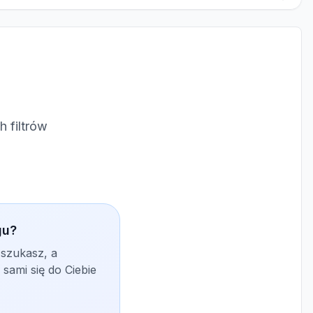
 filtrów
gu?
 szukasz, a
sami się do Ciebie