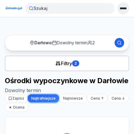
Strona główna
›
Noclegi
›
Ośrodki wypoczynkowe w Darłowie
Szukaj
Darłowo
Dowolny termin
2
Filtry
2
Ośrodki wypoczynkowe w Darłowie
Dowolny termin
Zapisz
Najtrafniejsze
Najnowsze
Cena ↑
Cena ↓
★ Ocena