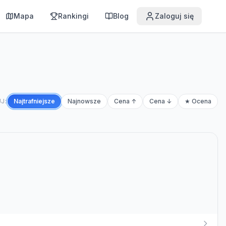
Mapa
Rankingi
Blog
Zaloguj się
J:
Najtrafniejsze
Najnowsze
Cena ↑
Cena ↓
★ Ocena