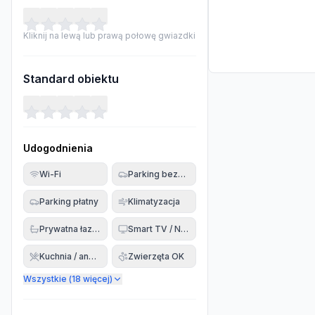
Kliknij na lewą lub prawą połowę gwiazdki
Standard obiektu
Udogodnienia
Wi-Fi
Parking bezpłatny
Parking płatny
Klimatyzacja
Prywatna łazienka
Smart TV / Netflix
Kuchnia / aneks
Zwierzęta OK
Wszystkie (
18
więcej)