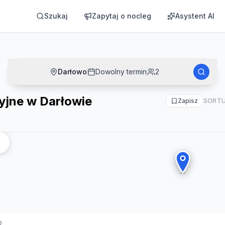
Szukaj
Zapytaj o nocleg
Asystent AI
Darłowo
Dowolny termin
2
jne w Darłowie
Zapisz
SORTU
o