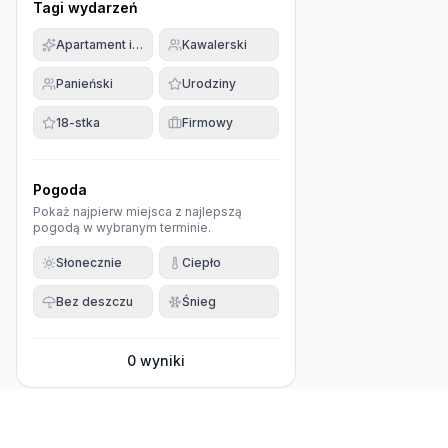
Tagi wydarzeń
Apartament imprezowy
Kawalerski
Panieński
Urodziny
18-stka
Firmowy
Pogoda
Pokaż najpierw miejsca z najlepszą
pogodą w wybranym terminie.
Słonecznie
Ciepło
Bez deszczu
Śnieg
0
wyniki