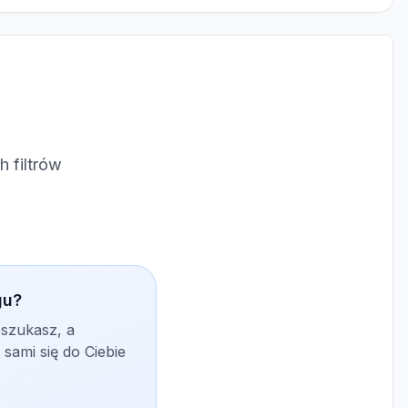
 filtrów
gu?
 szukasz, a
sami się do Ciebie