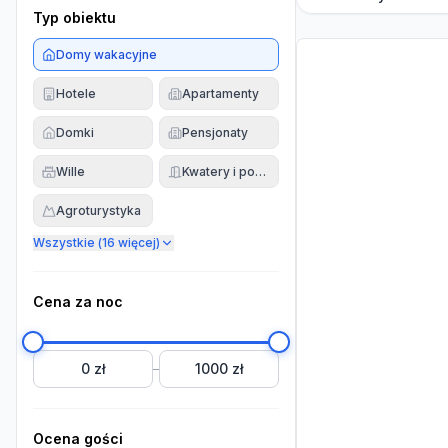
Typ obiektu
Domy wakacyjne
Hotele
Apartamenty
Domki
Pensjonaty
Wille
Kwatery i pokoje
Agroturystyka
Wszystkie (
16
więcej)
Cena za noc
0 zł
1000 zł
–
Ocena gości