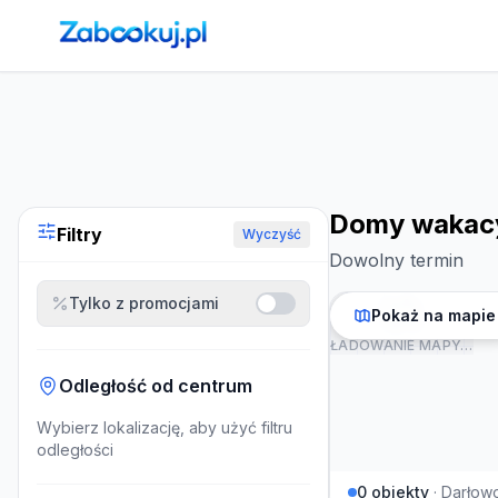
Strona główna
›
Noclegi
›
Domy wakacyjne w Darłowie
Domy wakacy
Filtry
Wyczyść
Dowolny termin
Tylko z promocjami
Pokaż na mapie
ŁADOWANIE MAPY…
Odległość od centrum
Wybierz lokalizację, aby użyć filtru
odległości
0
obiekty
·
Darłow