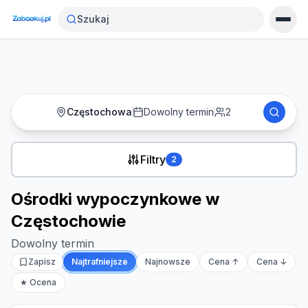
Strona główna
›
Noclegi
›
Szukaj
Ośrodki wypoczynkowe w Częstochowie
Częstochowa
Dowolny termin
2
Filtry
2
Ośrodki wypoczynkowe w
Częstochowie
Dowolny termin
Zapisz
Najtrafniejsze
Najnowsze
Cena ↑
Cena ↓
★ Ocena