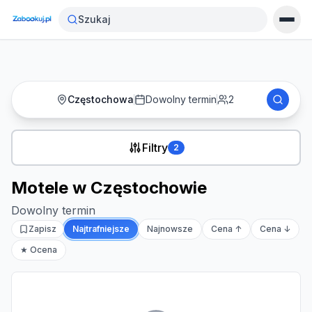
Strona główna
›
Noclegi
›
Motele w Częstochowie
Szukaj
Częstochowa
Dowolny termin
2
Filtry
2
Motele w Częstochowie
Dowolny termin
Zapisz
Najtrafniejsze
Najnowsze
Cena ↑
Cena ↓
★ Ocena