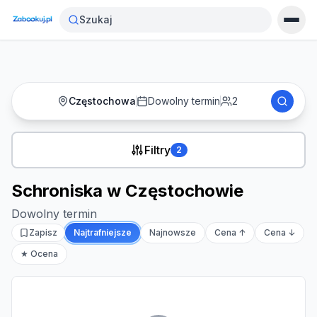
Strona główna
›
Noclegi
›
Schroniska w Częstochowie
Szukaj
Częstochowa
Dowolny termin
2
Filtry
2
Schroniska w Częstochowie
Dowolny termin
Zapisz
Najtrafniejsze
Najnowsze
Cena ↑
Cena ↓
★ Ocena