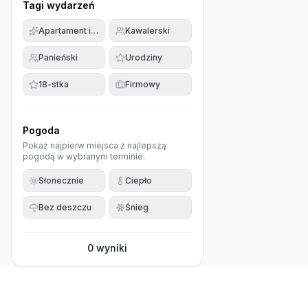
Tagi wydarzeń
Apartament imprezowy
Kawalerski
Panieński
Urodziny
18-stka
Firmowy
Pogoda
Pokaż najpierw miejsca z najlepszą
pogodą w wybranym terminie.
Słonecznie
Ciepło
Bez deszczu
Śnieg
0
wyniki