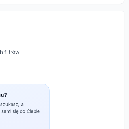
 filtrów
gu?
 szukasz, a
sami się do Ciebie