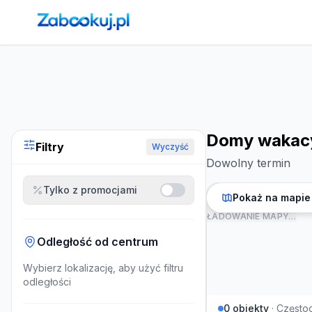
Strona główna
›
Noclegi
›
Domy wakacyjne w Częstochowi
Domy wakacy
Filtry
Wyczyść
Dowolny termin
Tylko z promocjami
Pokaż na mapie
ŁADOWANIE MAPY…
Odległość od centrum
Wybierz lokalizację, aby użyć filtru
odległości
0
obiekty
·
Często