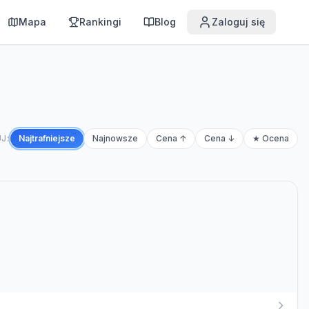
Mapa
Rankingi
Blog
Zaloguj się
J:
Najtrafniejsze
Najnowsze
Cena ↑
Cena ↓
★ Ocena