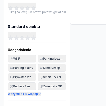
Kliknij na lewą lub prawą połowę gwiazdki
Standard obiektu
Udogodnienia
Wi-Fi
Parking bezpłatny
Parking płatny
Klimatyzacja
Prywatna łazienka
Smart TV / Netflix
Kuchnia / aneks
Zwierzęta OK
Wszystkie (
18
więcej)