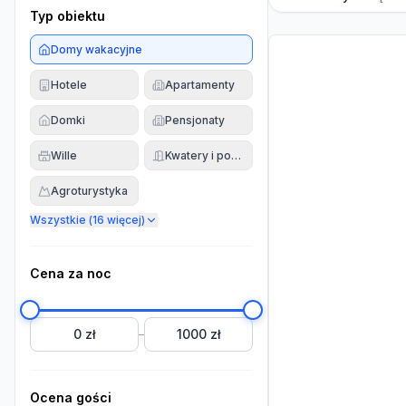
Typ obiektu
Domy wakacyjne
Hotele
Apartamenty
Domki
Pensjonaty
Wille
Kwatery i pokoje
Agroturystyka
Wszystkie (
16
więcej)
Cena za noc
0 zł
1000 zł
–
Ocena gości