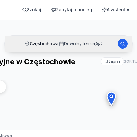
e
Szukaj
Zapytaj o nocleg
Asystent AI
Częstochowa
Dowolny termin
2
jne w Częstochowie
Zapisz
SORTU
chowa