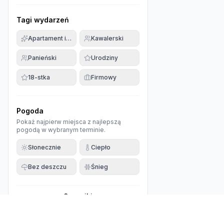
Tagi wydarzeń
Apartament imprezowy
Kawalerski
Panieński
Urodziny
18-stka
Firmowy
Pogoda
Pokaż najpierw miejsca z najlepszą
pogodą w wybranym terminie.
Słonecznie
Ciepło
Bez deszczu
Śnieg
0
wyniki