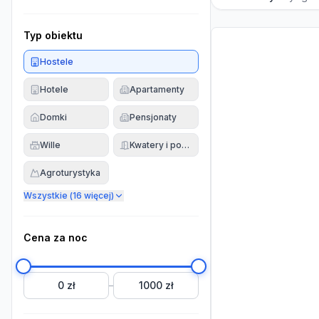
Typ obiektu
Hostele
Hotele
Apartamenty
Domki
Pensjonaty
Wille
Kwatery i pokoje
Agroturystyka
Wszystkie (
16
więcej)
Cena za noc
0 zł
1000 zł
–