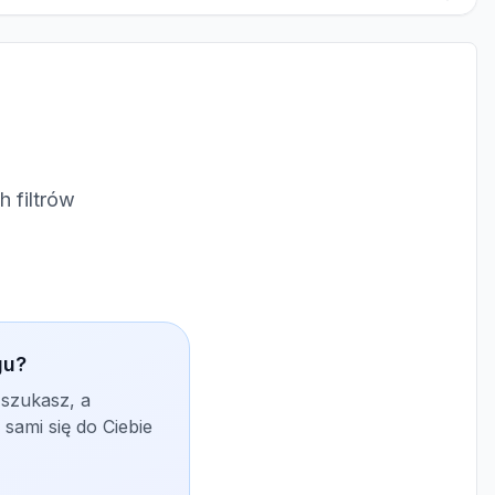
 filtrów
gu?
 szukasz, a
sami się do Ciebie