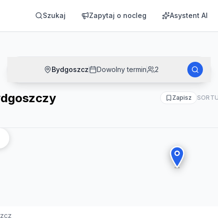
Szukaj
Zapytaj o nocleg
Asystent AI
Bydgoszcz
Dowolny termin
2
ydgoszczy
Zapisz
SORTU
zcz