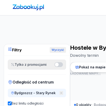
Strona główna
›
Noclegi
›
Hostele w Bydgoszczy
Hostele w B
Filtry
Wyczyść
Dowolny termin
Tylko z promocjami
Pokaż na mapie
ŁADOWANIE MAPY…
Odległość od centrum
Bydgoszcz - Stary Rynek
Bez limitu odległości
0
obiekty
·
Bydgos