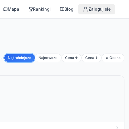
Mapa
Rankingi
Blog
Zaloguj się
J:
Najtrafniejsze
Najnowsze
Cena ↑
Cena ↓
★ Ocena