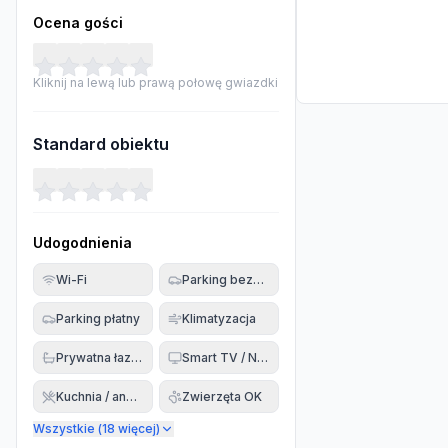
Ocena gości
Kliknij na lewą lub prawą połowę gwiazdki
Standard obiektu
Udogodnienia
Wi-Fi
Parking bezpłatny
Parking płatny
Klimatyzacja
Prywatna łazienka
Smart TV / Netflix
Kuchnia / aneks
Zwierzęta OK
Wszystkie (
18
więcej)