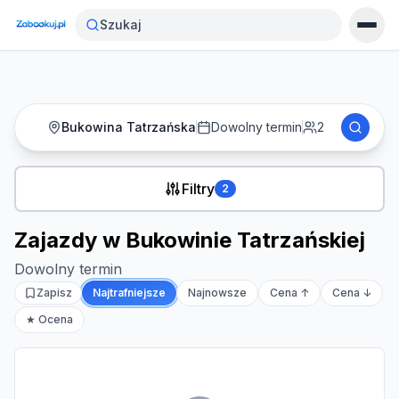
Strona główna
›
Noclegi
›
Zajazdy w Bukowinie Tatrzańskiej
Szukaj
Bukowina Tatrzańska
Dowolny termin
2
Filtry
2
Zajazdy w Bukowinie Tatrzańskiej
Dowolny termin
Zapisz
Najtrafniejsze
Najnowsze
Cena ↑
Cena ↓
★ Ocena