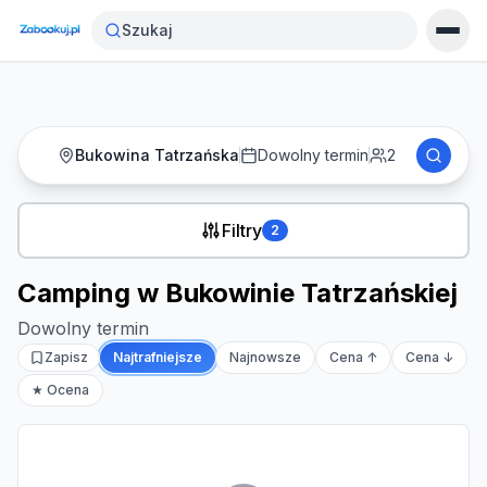
Strona główna
›
Noclegi
›
Camping w Bukowinie Tatrzańskiej
Szukaj
Bukowina Tatrzańska
Dowolny termin
2
Filtry
2
Camping w Bukowinie Tatrzańskiej
Dowolny termin
Zapisz
Najtrafniejsze
Najnowsze
Cena ↑
Cena ↓
★ Ocena