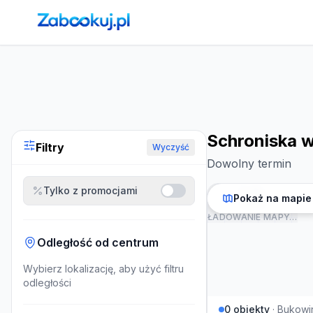
Strona główna
›
Noclegi
›
Schroniska w Bukowinie Tatrzańs
Schroniska w
Filtry
Wyczyść
Dowolny termin
Tylko z promocjami
Pokaż na mapie
ŁADOWANIE MAPY…
Odległość od centrum
Wybierz lokalizację, aby użyć filtru
odległości
0
obiekty
·
Bukowi