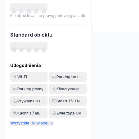
Kliknij na lewą lub prawą połowę gwiazdki
Standard obiektu
Udogodnienia
Wi-Fi
Parking bezpłatny
Parking płatny
Klimatyzacja
Prywatna łazienka
Smart TV / Netflix
Kuchnia / aneks
Zwierzęta OK
Wszystkie (
18
więcej)