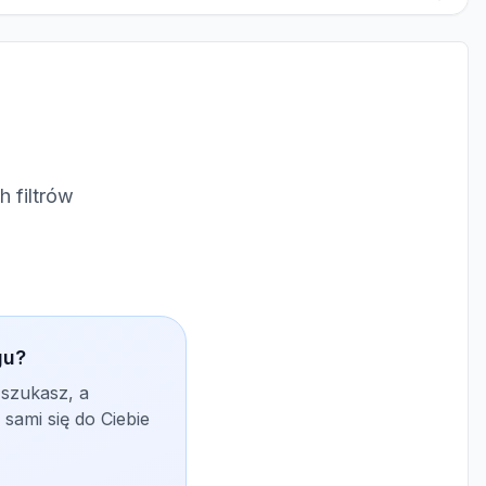
 filtrów
gu?
 szukasz, a
sami się do Ciebie