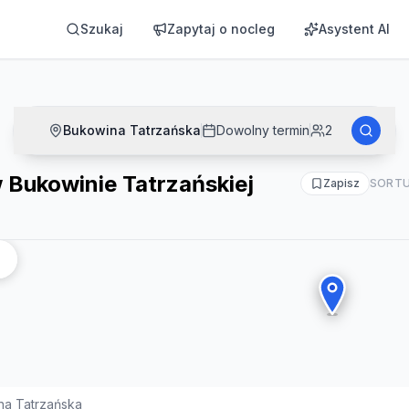
kiej
Szukaj
Zapytaj o nocleg
Asystent AI
Bukowina Tatrzańska
Dowolny termin
2
 Bukowinie Tatrzańskiej
Zapisz
SORTU
na Tatrzańska