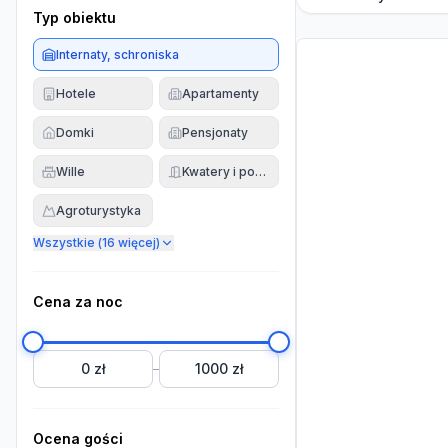
Typ obiektu
Internaty, schroniska
Hotele
Apartamenty
Domki
Pensjonaty
Wille
Kwatery i pokoje
Agroturystyka
Wszystkie (
16
więcej)
Cena za noc
0 zł
1000 zł
–
Ocena gości