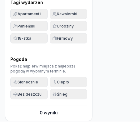
Tagi wydarzeń
Apartament imprezowy
Kawalerski
Panieński
Urodziny
18-stka
Firmowy
Pogoda
Pokaż najpierw miejsca z najlepszą
pogodą w wybranym terminie.
Słonecznie
Ciepło
Bez deszczu
Śnieg
0
wyniki