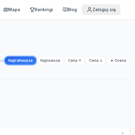
Mapa
Rankingi
Blog
Zaloguj się
J:
Najtrafniejsze
Najnowsze
Cena ↑
Cena ↓
★ Ocena