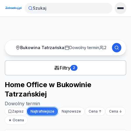
Strona główna
›
Noclegi
›
Szukaj
Home Office w Bukowinie Tatrzańskiej
Bukowina Tatrzańska
Dowolny termin
2
Filtry
2
Home Office w Bukowinie
Tatrzańskiej
Dowolny termin
Zapisz
Najtrafniejsze
Najnowsze
Cena ↑
Cena ↓
★ Ocena