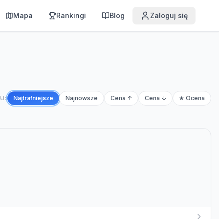
Mapa
Rankingi
Blog
Zaloguj się
J:
Najtrafniejsze
Najnowsze
Cena ↑
Cena ↓
★ Ocena