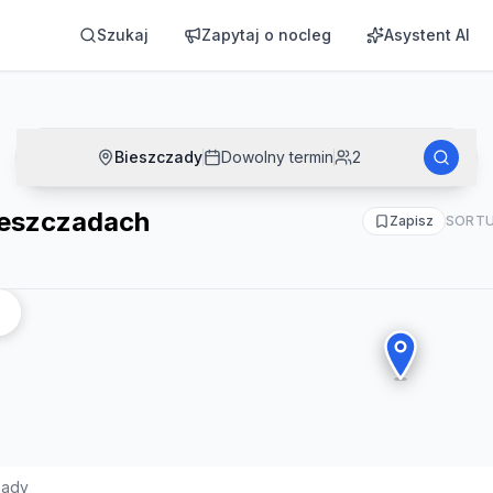
Szukaj
Zapytaj o nocleg
Asystent AI
Bieszczady
Dowolny termin
2
ieszczadach
Zapisz
SORTU
zady