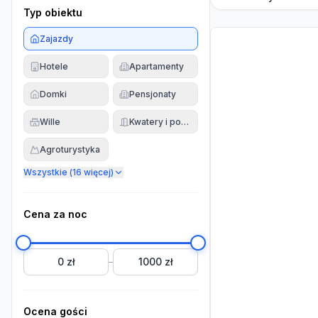
Typ obiektu
Zajazdy
Hotele
Apartamenty
Domki
Pensjonaty
Wille
Kwatery i pokoje
Agroturystyka
Wszystkie (
16
więcej)
Cena za noc
0 zł
1000 zł
–
Ocena gości