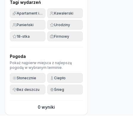
Tagi wydarzeń
Apartament imprezowy
Kawalerski
Panieński
Urodziny
18-stka
Firmowy
Pogoda
Pokaż najpierw miejsca z najlepszą
pogodą w wybranym terminie.
Słonecznie
Ciepło
Bez deszczu
Śnieg
0
wyniki