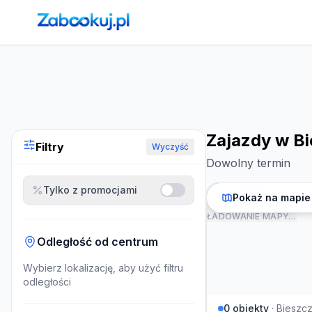
Strona główna
›
Noclegi
›
Zajazdy w Bieszczadach
Zajazdy w B
Filtry
Wyczyść
Dowolny termin
Tylko z promocjami
Pokaż na mapie
ŁADOWANIE MAPY…
Odległość od centrum
Wybierz lokalizację, aby użyć filtru
odległości
0
obiekty
·
Bieszc