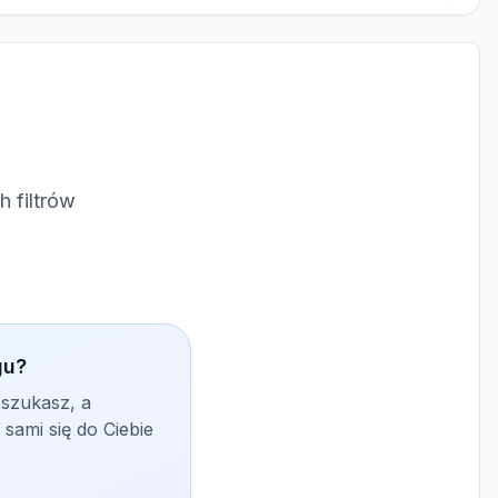
 filtrów
gu?
 szukasz, a
sami się do Ciebie