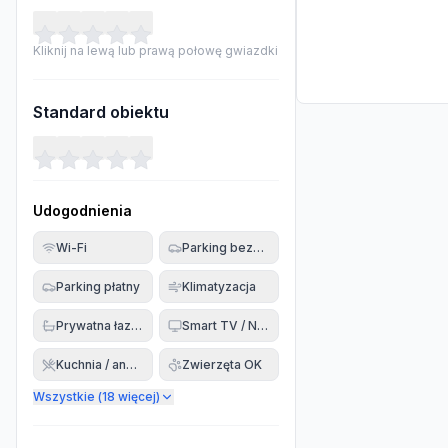
Kliknij na lewą lub prawą połowę gwiazdki
Standard obiektu
Udogodnienia
Wi-Fi
Parking bezpłatny
Parking płatny
Klimatyzacja
Prywatna łazienka
Smart TV / Netflix
Kuchnia / aneks
Zwierzęta OK
Wszystkie (
18
więcej)