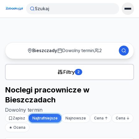
Strona główna
›
Noclegi
›
Szukaj
Noclegi pracownicze w Bieszczadach
Bieszczady
Dowolny termin
2
Filtry
2
Noclegi pracownicze w
Bieszczadach
Dowolny termin
Zapisz
Najtrafniejsze
Najnowsze
Cena ↑
Cena ↓
★ Ocena