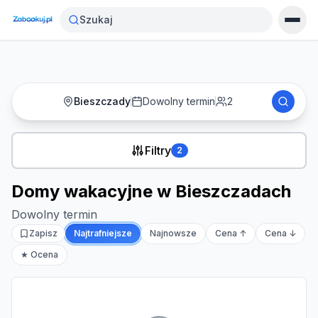
Strona główna
›
Noclegi
›
Domy wakacyjne w Bieszczadach
Szukaj
Bieszczady
Dowolny termin
2
Filtry
2
Domy wakacyjne w Bieszczadach
Dowolny termin
Zapisz
Najtrafniejsze
Najnowsze
Cena ↑
Cena ↓
★ Ocena