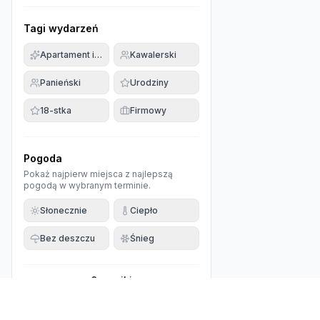
Tagi wydarzeń
Apartament imprezowy
Kawalerski
Panieński
Urodziny
18-stka
Firmowy
Pogoda
Pokaż najpierw miejsca z najlepszą
pogodą w wybranym terminie.
Słonecznie
Ciepło
Bez deszczu
Śnieg
0
wyniki