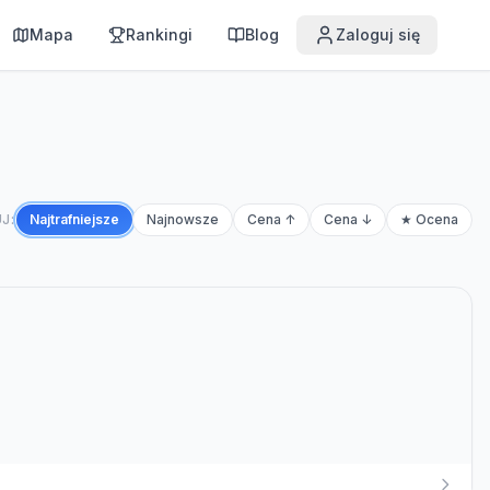
Mapa
Rankingi
Blog
Zaloguj się
J:
Najtrafniejsze
Najnowsze
Cena ↑
Cena ↓
★ Ocena