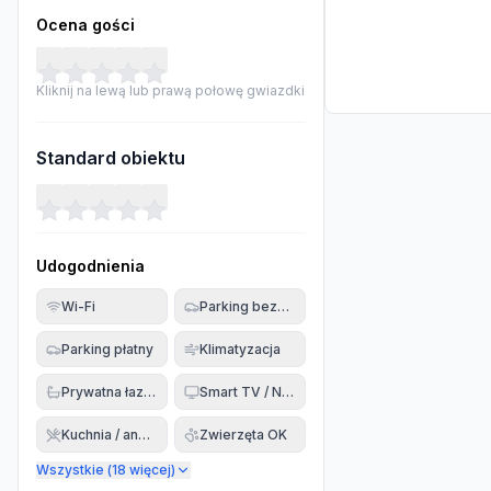
Ocena gości
Kliknij na lewą lub prawą połowę gwiazdki
Standard obiektu
Udogodnienia
Wi-Fi
Parking bezpłatny
Parking płatny
Klimatyzacja
Prywatna łazienka
Smart TV / Netflix
Kuchnia / aneks
Zwierzęta OK
Wszystkie (
18
więcej)