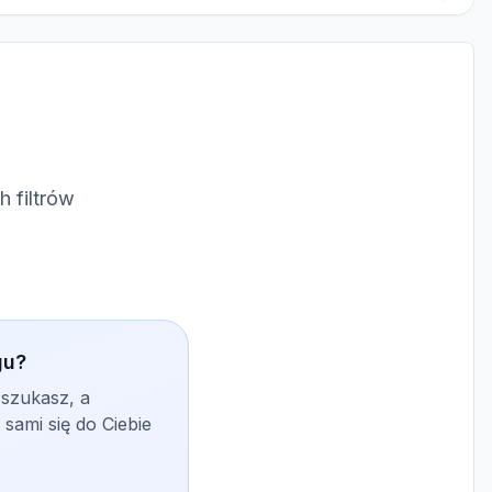
 filtrów
gu?
 szukasz, a
sami się do Ciebie