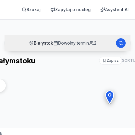
Szukaj
Zapytaj o nocleg
Asystent AI
Białystok
Dowolny termin
2
iałymstoku
Zapisz
SORTU
ok