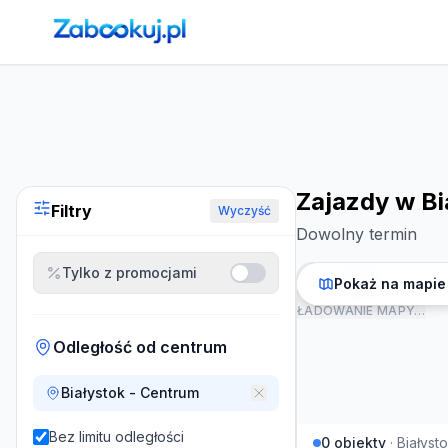
Strona główna
›
Noclegi
›
Zajazdy w Białymstoku
Zajazdy w B
Filtry
Wyczyść
Dowolny termin
Tylko z promocjami
Pokaż na mapie
ŁADOWANIE MAPY…
Odległość od centrum
Białystok - Centrum
Bez limitu odległości
0
obiekty
·
Białyst