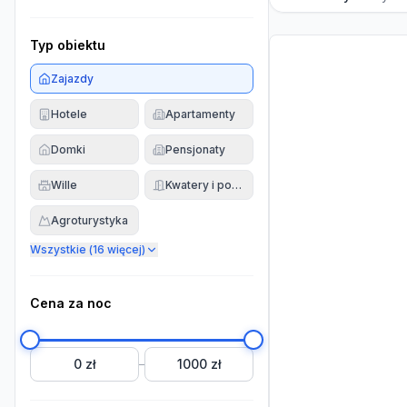
Typ obiektu
Zajazdy
Hotele
Apartamenty
Domki
Pensjonaty
Wille
Kwatery i pokoje
Agroturystyka
Wszystkie (
16
więcej)
Cena za noc
0 zł
1000 zł
–