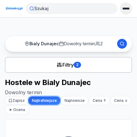
Strona główna
›
Noclegi
›
Hostele w Bialy Dunajec
Szukaj
Bialy Dunajec
Dowolny termin
2
Filtry
2
Hostele w Bialy Dunajec
Dowolny termin
Zapisz
Najtrafniejsze
Najnowsze
Cena ↑
Cena ↓
★ Ocena