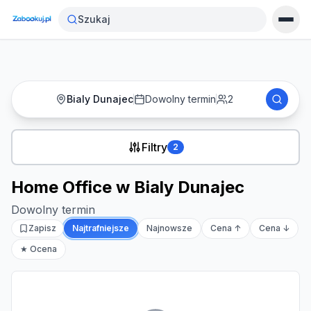
Strona główna
›
Noclegi
›
Home Office w Bialy Dunajec
Szukaj
Bialy Dunajec
Dowolny termin
2
Filtry
2
Home Office w Bialy Dunajec
Dowolny termin
Zapisz
Najtrafniejsze
Najnowsze
Cena ↑
Cena ↓
★ Ocena