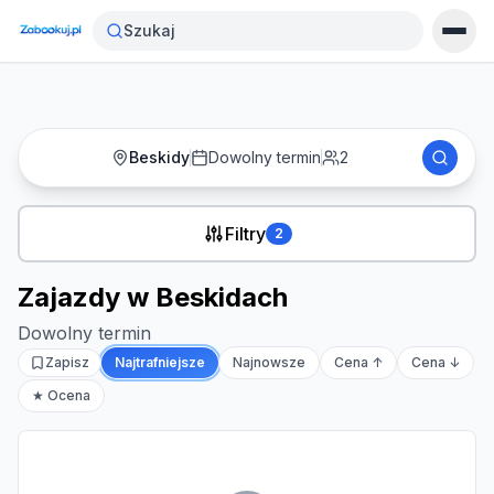
Strona główna
›
Noclegi
›
Zajazdy w Beskidach
Szukaj
Beskidy
Dowolny termin
2
Filtry
2
Zajazdy w Beskidach
Dowolny termin
Zapisz
Najtrafniejsze
Najnowsze
Cena ↑
Cena ↓
★ Ocena