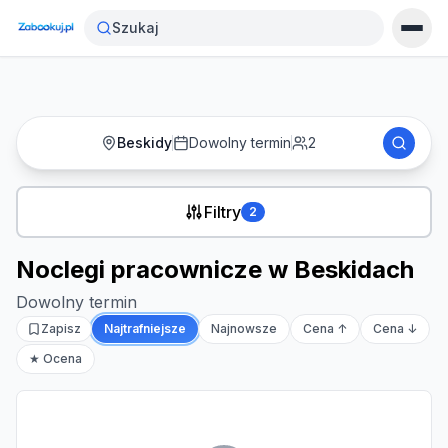
Strona główna
›
Noclegi
›
Noclegi pracownicze w Beskidach
Szukaj
Beskidy
Dowolny termin
2
Filtry
2
Noclegi pracownicze w Beskidach
Dowolny termin
Zapisz
Najtrafniejsze
Najnowsze
Cena ↑
Cena ↓
★ Ocena