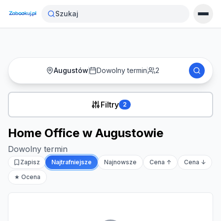
Strona główna
›
Noclegi
›
Home Office w Augustowie
Szukaj
Augustów
Dowolny termin
2
Filtry
2
Home Office w Augustowie
Dowolny termin
Zapisz
Najtrafniejsze
Najnowsze
Cena ↑
Cena ↓
★ Ocena