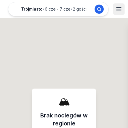
Trójmiasto
•
6 cze - 7 cze
•
2 gości
🏔️
Brak noclegów w
regionie